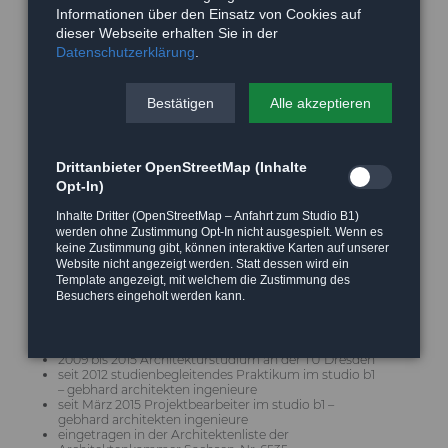
Informationen über den Einsatz von Cookies auf
dieser Webseite erhalten Sie in der
Architekt Dipl. Ing. (TU) Christian
Datenschutzerklärung
.
Krug
Bestätigen
Alle akzeptieren
Drittanbieter OpenStreetMap (Inhalte
Opt-In)
Inhalte Dritter (OpenStreetMap – Anfahrt zum Studio B1)
werden ohne Zustimmung Opt-In nicht ausgespielt. Wenn es
keine Zustimmung gibt, können interaktive Karten auf unserer
Website nicht angezeigt werden. Statt dessen wird ein
Template angezeigt, mit welchem die Zustimmung des
Besuchers eingeholt werden kann.
2009 bis 2015 Architekturstudium an der TU Dresden
seit 2012 studienbegleitendes Praktikum im studio b1
– gebhard architekten ingenieure
seit März 2015 Projektbearbeiter im studio b1 –
gebhard architekten ingenieure
eingetragen in der Architektenliste der