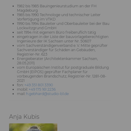
1982 bis 1985 Bauingenieurstudium an der FH
Magdeburg
1985 bis 1990 Technologe und technischer Leiter
Vorfertigung im VTKD
1990 bis 1994 Bauleiter und Oberbauleiter bei der Bau
Lockwitzgrund GmbH
seit 1994 mit eigenem Büro freiberuflich tätig
eingetragen in der Liste der bauvorlageberechtigten
Ingenieure der IK Sachsen unter Nr. 50607
vom Sachverständigenverband e. V. Mitte geprüfter
Sachverständiger für Schäden an Gebäuden,
Registrier-Nr. 623
Energieberater (Architektenkammer Sachsen,
28.05.2011)
vom Europäischen Institut für postgraduale Bildung
GmbH (EIPOS) geprüfter Fachplaner für
vorbeugenden Brandschutz, Registrier-Nr. 1281-08-
2021
fon:
+49 351 801 3390
mobil:
+49 175 161 2236
mail:
h.gebhard@studio-b1.de
Anja Kubis