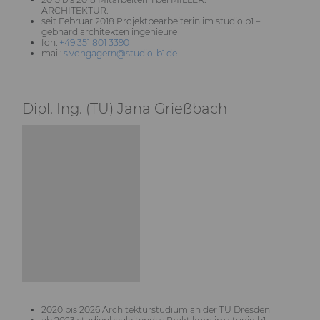
ARCHITEKTUR.
seit Februar 2018 Projektbearbeiterin im studio b1 –
gebhard architekten ingenieure
fon:
+49 351 801 3390
mail:
s.vongagern@studio-b1.de
Dipl. Ing. (TU) Jana Grießbach
2020 bis 2026 Architekturstudium an der TU Dresden