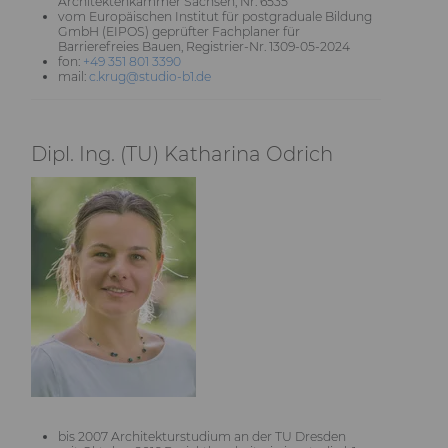
Architektenkammer Sachsen, Nr. 6535
vom Europäischen Institut für postgraduale Bildung
GmbH (EIPOS) geprüfter Fachplaner für
Barrierefreies Bauen, Registrier-Nr. 1309-05-2024
fon:
+49 351 801 3390
mail:
c.krug@studio-b1.de
Dipl. Ing. (TU) Katharina Odrich
bis 2007 Architekturstudium an der TU Dresden