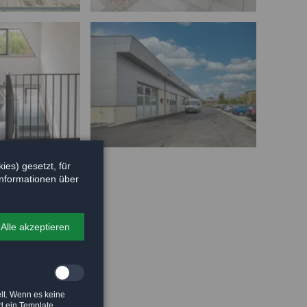
es) gesetzt, für
 Informationen über
Alle akzeptieren
lt. Wenn es keine
rd ein Template