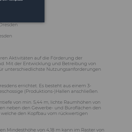
 Dresden
resden
eren Aktivitäten auf die Förderung der
nd. Mit der Entwicklung und Betreibung von
r unterschiedlichste Nutzungsanforderungen
dens errichtet. Es besteht aus einem 3-
schossige (Produktions-)Hallen anschließen.
tiefe von min. 5,44 m, lichte Raumhöhen von
nzen neben den Gewerbe- und Büroflächen den
n, welche den Kopfbau vom rückwertigen
hten Mindesthöhe von 4,18 m kann im Raster von