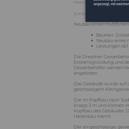
Fotos:
immo-foto.info
angezeigt, mit welche
zurück
Neubau eines multifunkti
Bauherr: Dresd
Neubau eines m
Leistungen sb1
Die Dresdner Gewerbehofge
Existenzgründung und des
Gewerbehöfen werden kle
angeboten.
Das Gebäude wurde auf de
geschossigem Kleingewerb
Die im Kopfbau nach Süd
knapp 3 m und können im
Kopfbau des Gebäudes. D
Hallenbau trennt.
Der eingeschossige, gewe