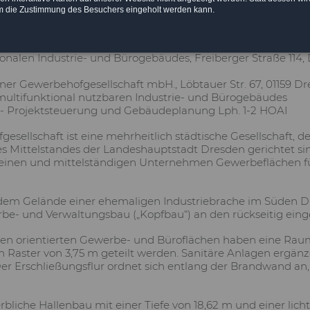
m die Zustimmung des Besuchers eingeholt werden kann.
onalen Industrie- und Bürogebäudes, Freiberger Straße 114,
ner Gewerbehofgesellschaft mbH., Löbtauer Str. 67, 01159 D
ultifunktional nutzbaren Industrie- und Bürogebäudes
 - Projektsteuerung und Gebäudeplanung Lph. 1-2 HOAI
sellschaft ist eine mehrheitlich städtische Gesellschaft, d
 Mittelstandes der Landeshauptstadt Dresden gerichtet si
inen und mittelständigen Unternehmen Gewerbeflächen fü
m Gelände einer ehemaligen Industriebrache im Süden Dres
e- und Verwaltungsbau („Kopfbau“) an den rückseitig einge
en orientierten Gewerbe- und Büroflächen haben eine Raum
 Raster von 3,75 m geteilt werden. Sanitäre Anlagen ergä
er Erschließungsflur ordnet sich entlang der Brandwand a
rbliche Hallenbau mit einer Tiefe von 18,62 m und einer lic