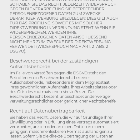
SO HABEN SIE DAS RECHT, JEDERZEIT WIDERSPRUCH
GEGEN DIE VERARBEITUNG SIE BETREFFENDER
PERSONENBEZOGENER DATEN ZUM ZWECKE
DERARTIGER WERBUNG EINZULEGEN; DIES GILT AUCH
FÜR DAS PROFILING, SOWEIT ES MIT SOLCHER
DIREKTWERBUNG IN VERBINDUNG STEHT. WENN SIE
WIDERSPRECHEN, WERDEN IHRE
PERSONENBEZOGENEN DATEN ANSCHLIESSEND
NICHT MEHR ZUM ZWECKE DER DIREKTWERBUNG
VERWENDET (WIDERSPRUCH NACH ART. 21 ABS. 2
DSGVO).
Beschwerde­recht bei der zuständigen
Aufsichts­behörde
Im Falle von Verstößen gegen die DSGVO steht den
Betroffenen ein Beschwerderecht bei einer
Aufsichtsbehörde, insbesondere in dem Mitgliedstaat
ihres gewöhnlichen Aufenthalts, ihres Arbeitsplatzes oder
des Orts des mutmaßlichen Verstoßes zu. Das
Beschwerderecht besteht unbeschadet anderweitiger
verwaltungsrechtlicher oder gerichtlicher Rechtsbehelfe.
Recht auf Daten­übertrag­barkeit
Sie haben das Recht, Daten, die wir auf Grundlage Ihrer
Einwilligung oder in Erfüllung eines Vertrags automatisiert
verarbeiten, an sich oder an einen Dritten in einem
gängigen, maschinenlesbaren Format aushändigen zu
lassen. Sofern Sie die direkte Übertragung der Daten an