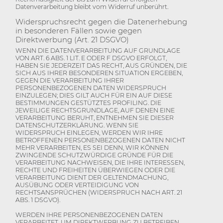
Datenverarbeitung bleibt vom Widerruf unberührt.
Widerspruchsrecht gegen die Datenerhebung
in besonderen Fällen sowie gegen
Direktwerbung (Art. 21 DSGVO)
WENN DIE DATENVERARBEITUNG AUF GRUNDLAGE
VON ART. 6 ABS. 1 LIT. E ODER F DSGVO ERFOLGT,
HABEN SIE JEDERZEIT DAS RECHT, AUS GRÜNDEN, DIE
SICH AUS IHRER BESONDEREN SITUATION ERGEBEN,
GEGEN DIE VERARBEITUNG IHRER
PERSONENBEZOGENEN DATEN WIDERSPRUCH
EINZULEGEN; DIES GILT AUCH FÜR EIN AUF DIESE
BESTIMMUNGEN GESTÜTZTES PROFILING. DIE
JEWEILIGE RECHTSGRUNDLAGE, AUF DENEN EINE
VERARBEITUNG BERUHT, ENTNEHMEN SIE DIESER
DATENSCHUTZERKLÄRUNG. WENN SIE
WIDERSPRUCH EINLEGEN, WERDEN WIR IHRE
BETROFFENEN PERSONENBEZOGENEN DATEN NICHT
MEHR VERARBEITEN, ES SEI DENN, WIR KÖNNEN
ZWINGENDE SCHUTZWÜRDIGE GRÜNDE FÜR DIE
VERARBEITUNG NACHWEISEN, DIE IHRE INTERESSEN,
RECHTE UND FREIHEITEN ÜBERWIEGEN ODER DIE
VERARBEITUNG DIENT DER GELTENDMACHUNG,
AUSÜBUNG ODER VERTEIDIGUNG VON
RECHTSANSPRÜCHEN (WIDERSPRUCH NACH ART. 21
ABS. 1 DSGVO).
WERDEN IHRE PERSONENBEZOGENEN DATEN
VERARBEITET, UM DIREKTWERBUNG ZU BETREIBEN,