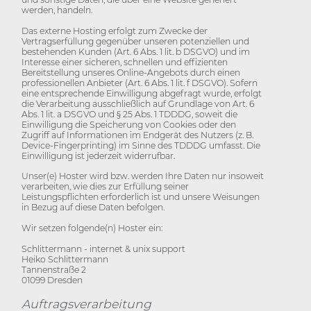
werden, handeln.
Das externe Hosting erfolgt zum Zwecke der
Vertragserfüllung gegenüber unseren potenziellen und
bestehenden Kunden (Art. 6 Abs. 1 lit. b DSGVO) und im
Interesse einer sicheren, schnellen und effizienten
Bereitstellung unseres Online-Angebots durch einen
professionellen Anbieter (Art. 6 Abs. 1 lit. f DSGVO). Sofern
eine entsprechende Einwilligung abgefragt wurde, erfolgt
die Verarbeitung ausschließlich auf Grundlage von Art. 6
Abs. 1 lit. a DSGVO und § 25 Abs. 1 TDDDG, soweit die
Einwilligung die Speicherung von Cookies oder den
Zugriff auf Informationen im Endgerät des Nutzers (z. B.
Device-Fingerprinting) im Sinne des TDDDG umfasst. Die
Einwilligung ist jederzeit widerrufbar.
Unser(e) Hoster wird bzw. werden Ihre Daten nur insoweit
verarbeiten, wie dies zur Erfüllung seiner
Leistungspflichten erforderlich ist und unsere Weisungen
in Bezug auf diese Daten befolgen.
Wir setzen folgende(n) Hoster ein:
Schlittermann - internet & unix support
Heiko Schlittermann
Tannenstraße 2
01099 Dresden
Auftragsverarbeitung